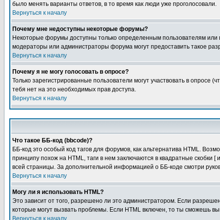
было менять варианты ответов, в то время как люди уже проголосовали.
Вернуться к началу
Почему мне недоступны некоторые форумы?
Некоторые форумы доступны только определенным пользователям или гр
модераторы или администраторы форума могут предоставить такое разр
Вернуться к началу
Почему я не могу голосовать в опросе?
Только зарегистрированные пользователи могут участвовать в опросе (чт
тебя нет на это необходимых прав доступа.
Вернуться к началу
Что такое ББ-код (bbcode)?
ББ-код это особый код тагов для форумов, как альтернатива HTML. Воз
принципу похож на HTML, таги в нем заключаются в квадратные скобки [ 
всей страницы. За дополнительной информацией о ББ-коде смотри руков
Вернуться к началу
Могу ли я использовать HTML?
Это зависит от того, разрешено ли это администратором. Если разрешено
которые могут вызвать проблемы. Если HTML включен, то ты сможешь вык
Вернуться к началу