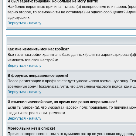
Я был зарегистрирован, но больше не могу войти!
Наиболее вероятные причины: ты ввел(а) неверное имя или пароль (пров
верно второе, то возможно ты не оставил(а) ни одного сообщения? Адм
в дискуссиях.
Вернуться к началу
Как мне изменить мои настройки?
Все твои настройки хранятся в базе данных (если ты зарегистрирован[а]
изменить все свои настройки
Вернуться к началу
В форумах неправильное время!
После регистрации в профиле следует указать свою временную зону. Если
временную зону. Пожалуйста, учти, что для смены часового пояса, как 
Вернуться к началу
Я изменил часовой пояс, но время все равно неправильное!
Если ты уверен(а), что указал(а) часовой пояс правильно, то причина м
в один час с реальным временем.
Вернуться к началу
Моего языка нет в списке!
Причина скорее всего в том, что администратор не установил поддержку 