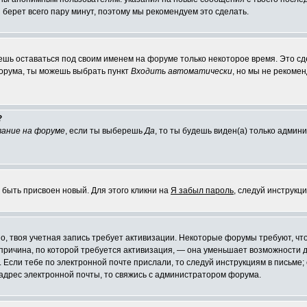
я берет всего пару минут, поэтому мы рекомендуем это сделать.
ешь оставаться под своим именем на форуме только некоторое время. Это сде
форума, ты можешь выбрать пункт
Входить автоматически
, но мы не рекоме
?
ание на форуме
, если ты выберешь
Да
, то ты будешь виден(а) только админ
 быть присвоен новый. Для этого кликни на
Я забыл пароль
, следуй инструкц
жно, твоя учетная запись требует активизации. Некоторые форумы требуют, 
я причина, по которой требуется активизация, — она уменьшает возможности
 Если тебе по электронной почте прислали, то следуй инструкциям в письме; 
й адрес электронной почты, то свяжись с администратором форума.