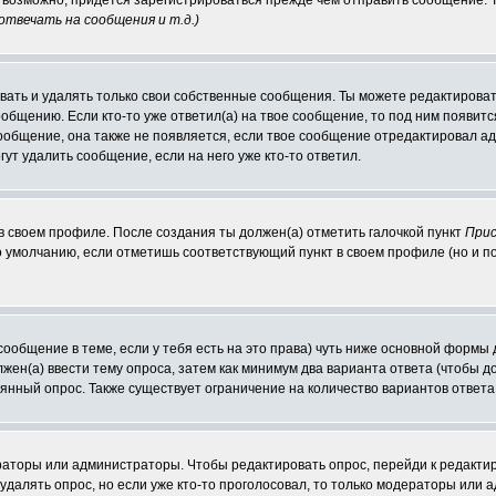
е, возможно, придется зарегистрироваться прежде чем отправить сообщение.
твечать на сообщения и т.д.
)
ать и удалять только свои собственные сообщения. Ты можете редактировать
ообщению. Если кто-то уже ответил(а) на твое сообщение, то под ним появит
сообщение, она также не появляется, если твое сообщение отредактировал а
гут удалить сообщение, если на него уже кто-то ответил.
 в своем профиле. После создания ты должен(а) отметить галочкой пункт
Прис
 умолчанию, если отметишь соответствующий пункт в своем профиле (но и п
 сообщение в теме, если у тебя есть на это права) чуть ниже основной фор
олжен(а) ввести тему опроса, затем как минимум два варианта ответа (чтобы д
оянный опрос. Также существует ограничение на количество вариантов ответ
ераторы или администраторы. Чтобы редактировать опрос, перейди к редактир
 удалять опрос, но если уже кто-то проголосовал, то только модераторы или 