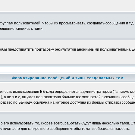
уппам пользователей. Чтобы их просматривать, создавать сообщения и т.д.
ешение, свяжись с ними.
обы предотвратить подтасовку результатов анонимными пользователями). Если
Форматирование сообщений и типы создаваемых тем
можность использования ББ-кода определяется администратором (Ты также мо
и ], а не < и >, он дает пользователю больше возможностей в создании сообщ
одство по ББ-коду, ссылочка на которое доступна из формы отправки сообще
 его использовать, то, скорее всего, работать будут лишь несколько тагов. 
лючить его для конкретного сообщения чтобы текст изображался как есть.