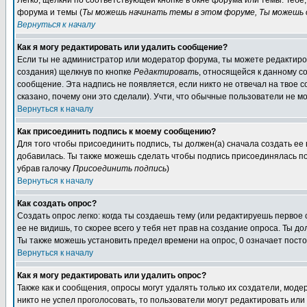
Легко, щелкни по соответствующей кнопке в окне форума или темы. Теб
форума и темы (
Ты можешь начинать темы в этом форуме, Ты можешь о
Вернуться к началу
Как я могу редактировать или удалить сообщение?
Если ты не администратор или модератор форума, ты можете редактиров
создания) щелкнув по кнопке
Редактировать
, относящейся к данному с
сообщение. Эта надпись не появляется, если никто не отвечал на твое 
сказано, почему они это сделали). Учти, что обычные пользователи не мо
Вернуться к началу
Как присоединить подпись к моему сообщению?
Для того чтобы присоединить подпись, ты должен(а) сначала создать ее
добавилась. Ты также можешь сделать чтобы подпись присоединялась по
убрав галочку
Присоединить подпись
)
Вернуться к началу
Как создать опрос?
Создать опрос легко: когда ты создаешь тему (или редактируешь первое
ее не видишь, то скорее всего у тебя нет прав на создание опроса. Ты д
Ты также можешь установить предел времени на опрос, 0 означает пост
Вернуться к началу
Как я могу редактировать или удалить опрос?
Также как и сообщения, опросы могут удалять только их создатели, мод
никто не успел проголосовать, то пользователи могут редактировать или