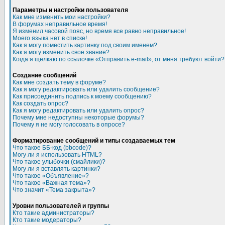
Параметры и настройки пользователя
Как мне изменить мои настройки?
В форумах неправильное время!
Я изменил часовой пояс, но время все равно неправильное!
Моего языка нет в списке!
Как я могу поместить картинку под своим именем?
Как я могу изменить свое звание?
Когда я щелкаю по ссылочке «Отправить e-mail», от меня требуют войти?
Создание сообщений
Как мне создать тему в форуме?
Как я могу редактировать или удалить сообщение?
Как присоединить подпись к моему сообщению?
Как создать опрос?
Как я могу редактировать или удалить опрос?
Почему мне недоступны некоторые форумы?
Почему я не могу голосовать в опросе?
Форматирование сообщений и типы создаваемых тем
Что такое ББ-код (bbcode)?
Могу ли я использовать HTML?
Что такое улыбочки (смайлики)?
Могу ли я вставлять картинки?
Что такое «Объявление»?
Что такое «Важная тема»?
Что значит «Тема закрыта»?
Уровни пользователей и группы
Кто такие администраторы?
Кто такие модераторы?