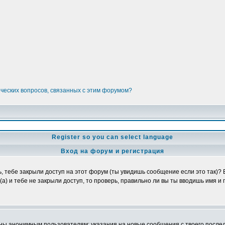
ических вопросов, связанных с этим форумом?
Register so you can select language
Вход на форум и регистрация
ь, тебе закрыли доступ на этот форум (ты увидишь сообщение если это так)?
а) и тебе не закрыли доступ, то проверь, правильно ли вы ты вводишь имя и 
ы анонимным пользователям: указания на новые сообщения с твоего последн