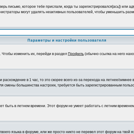
ерь письмо, которое тебе прислали, когда ты зарегистрировался[ась]) или а
инистраторы могут удалять неактивных пользователей, чтобы уменьшить разм
Параметры и настройки пользователя
). Чтобы изменить их, перейди в раздел
Профиль
(обычно ссылка на него нахо
 расхождение в 1 час, то это скорее всего из-за перехода на летнее/зимнее
и для смены большинства настроек, требуется быть зарегистрированным польз
ожет быть в летнем времени. Этот форум не умеет работать с летним времене
твоего языка в форуме, или же просто никто не перевел этот форум на твой 