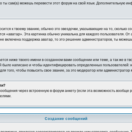
 то ты сам(а) можешь перевести этот форум на свой язык. Дополнительную и
сится к твоему званию, обычно это звездочки, указывающие на то, сколько со
ся «аватар». Эта картинка обычно уникальна для каждого пользователя. От а
 не включена поддержка аватар, то это решение администраторов, ты можешь
тся ниже твоего имени в созданном вами сообщении или теме, а так же в тв
ний было написано и чтобы идентифицировать определенных пользователей:
ля того, чтобы повысить свое звание, за это модератор или администратор
ти?
ообщения через встроенную в форум анкету (если эта возможность вообще р
телями.
Создание сообщений