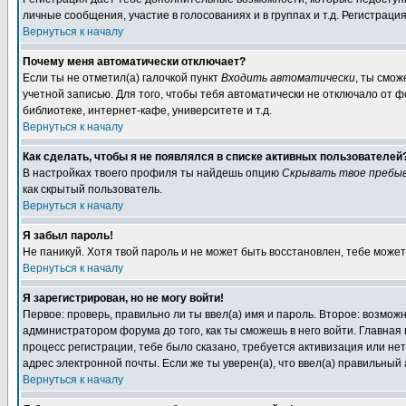
личные сообщения, участие в голосованиях и в группах и т.д. Регистраци
Вернуться к началу
Почему меня автоматически отключает?
Если ты не отметил(а) галочкой пункт
Входить автоматически
, ты смож
учетной записью. Для того, чтобы тебя автоматически не отключало от 
библиотеке, интернет-кафе, университете и т.д.
Вернуться к началу
Как сделать, чтобы я не появлялся в списке активных пользователей
В настройках твоего профиля ты найдешь опцию
Скрывать твое пребыв
как скрытый пользователь.
Вернуться к началу
Я забыл пароль!
Не паникуй. Хотя твой пароль и не может быть восстановлен, тебе может
Вернуться к началу
Я зарегистрирован, но не могу войти!
Первое: проверь, правильно ли ты ввел(а) имя и пароль. Второе: возмо
администратором форума до того, как ты сможешь в него войти. Главна
процесс регистрации, тебе было сказано, требуется активизация или нет.
адрес электронной почты. Если же ты уверен(а), что ввел(а) правильны
Вернуться к началу