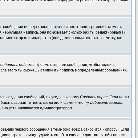
 То что ты можешь делать в данном форуме перечислено внизу страницы
 сообщение (иногда только в течении некоторого времени с момента
ся небольшая надпись, она показывает сколько раз ты редактировал(а)
дминистратор или модератор (они должны сами оставить пометку, где
оединить подпись
в форме отправки сообщения, чтобы подпись
осле этого ты сможешь отключить подпись в определенных сообщениях,
мы для создания сообщений, ты увидишь форму
Создать опрос
. Если же ты
обавить вариант ответа, введи его и щелкни кнопку
Добавить вариант
.
а, оно устанавливается администратором.
ованию первого сообщения в теме (оно всегда относится к опросу). Если
администраторы могут удалить его. Это сделано для того, чтобы нельзя