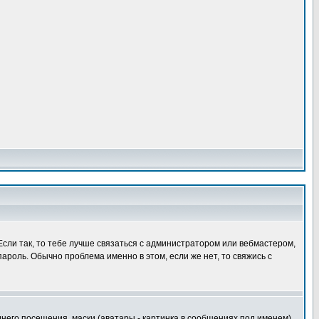
 Если так, то тебе лучше связаться с администратором или вебмастером,
пароль. Обычно проблема именно в этом, если же нет, то свяжись с
его посещения, маски (аватары - картинка в сообщениях под именем),