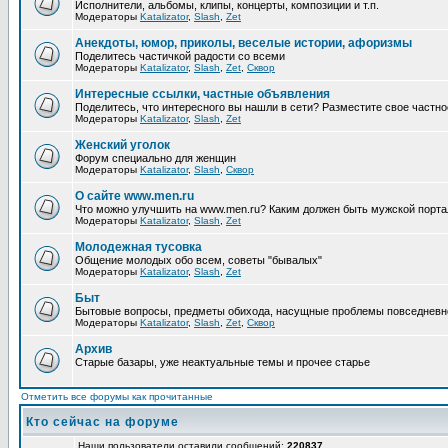
Исполнители, альбомы, клипы, концерты, композиции и т.п.
Модераторы
Katalizator
,
Slash
,
Zet
Анекдоты, юмор, приколы, веселые истории, афоризмы
Поделитесь частичкой радости со всеми
Модераторы
Katalizator
,
Slash
,
Zet
,
Сквор
Интересные ссылки, частные объявления
Поделитесь, что интересного вы нашли в сети? Разместите свое частно
Модераторы
Katalizator
,
Slash
,
Zet
Женский уголок
Форум специально для женщин
Модераторы
Katalizator
,
Slash
,
Сквор
О сайте www.men.ru
Что можно улучшить на www.men.ru? Каким должен быть мужской порта
Модераторы
Katalizator
,
Slash
,
Zet
Молодежная тусовка
Общение молодых обо всем, советы "бывалых"
Модераторы
Katalizator
,
Slash
,
Zet
Быт
Бытовые вопросы, предметы обихода, насущные проблемы повседневн
Модераторы
Katalizator
,
Slash
,
Zet
,
Сквор
Архив
Старые базары, уже неактуальные темы и прочее старье
Отметить все форумы как прочитанные
Кто сейчас на форуме
Наши пользователи оставили сообщений:
220837