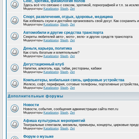
Секс, эротика, физиология полов
Здесь всё что связано с сексом, эротикой, порнографией и т.п. за иск
Модераторы
Katalizator
,
Slash
,
Zet
Спорт, развлечения, отдых, здоровье, медицина
Как избежать скуки и достойно организовать свой досуг. Как сохранить 
Модераторы
Katalizator
,
Slash
,
Zet
Автомобили и другие средства транспорта
Секреты любителей авто-, мото-, вело- и других средств транспорта
Модераторы
Katalizator
,
Slash
,
Zet
Деньги, карьера, политика
Как стать богатым и влиятельным?
Модераторы
Katalizator
,
Slash
,
Zet
Дегустационный клуб
Напитки, алкоголь, еда, табак, рестораны, кабаки
Модераторы
Katalizator
,
Slash
,
Zet
Компьютеры, мобильная связь, цифровые устройства
Железо, софт, периферия, сотовые телефоны, портативные устройства,
Модераторы
Katalizator
,
Slash
,
Zet
Дополнительные форумы
Новости
Новости, события, сообщения администрации сайта men.ru
Модераторы
Katalizator
,
Slash
,
Zet
Афиша культурных мероприятий
Театральные спектакли, мюзиклы, премьеры, концерты, цирковые предст
Модераторы
Katalizator
,
Slash
,
Zet
Форум о музыке