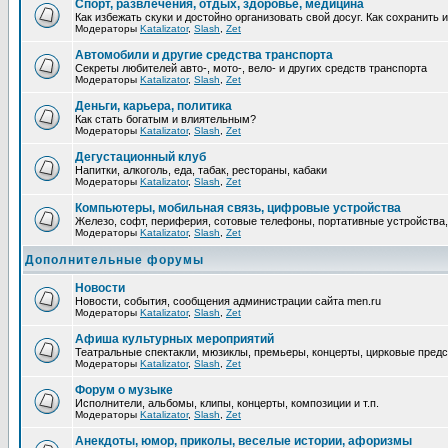
Спорт, развлечения, отдых, здоровье, медицина
Как избежать скуки и достойно организовать свой досуг. Как сохранить 
Модераторы
Katalizator
,
Slash
,
Zet
Автомобили и другие средства транспорта
Секреты любителей авто-, мото-, вело- и других средств транспорта
Модераторы
Katalizator
,
Slash
,
Zet
Деньги, карьера, политика
Как стать богатым и влиятельным?
Модераторы
Katalizator
,
Slash
,
Zet
Дегустационный клуб
Напитки, алкоголь, еда, табак, рестораны, кабаки
Модераторы
Katalizator
,
Slash
,
Zet
Компьютеры, мобильная связь, цифровые устройства
Железо, софт, периферия, сотовые телефоны, портативные устройства,
Модераторы
Katalizator
,
Slash
,
Zet
Дополнительные форумы
Новости
Новости, события, сообщения администрации сайта men.ru
Модераторы
Katalizator
,
Slash
,
Zet
Афиша культурных мероприятий
Театральные спектакли, мюзиклы, премьеры, концерты, цирковые предст
Модераторы
Katalizator
,
Slash
,
Zet
Форум о музыке
Исполнители, альбомы, клипы, концерты, композиции и т.п.
Модераторы
Katalizator
,
Slash
,
Zet
Анекдоты, юмор, приколы, веселые истории, афоризмы