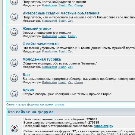
Поделитесь частичкой радости со всеми
Модераторы
Katalizator
,
Slash
,
Zet
,
Сквор
Интересные ссылки, частные объявления
Поделитесь, что интересного вы нашли в сети? Разместите свое частно
Модераторы
Katalizator
,
Slash
,
Zet
Женский уголок
Форум специально для женщин
Модераторы
Katalizator
,
Slash
,
Сквор
О сайте www.men.ru
Что можно улучшить на www.men.ru? Каким должен быть мужской порта
Модераторы
Katalizator
,
Slash
,
Zet
Молодежная тусовка
Общение молодых обо всем, советы "бывалых"
Модераторы
Katalizator
,
Slash
,
Zet
Быт
Бытовые вопросы, предметы обихода, насущные проблемы повседневн
Модераторы
Katalizator
,
Slash
,
Zet
,
Сквор
Архив
Старые базары, уже неактуальные темы и прочее старье
Отметить все форумы как прочитанные
Кто сейчас на форуме
Наши пользователи оставили сообщений:
220837
Всего зарегистрированных пользователей:
275795
Последний зарегистрированный пользователь:
tobbelovejoy
Сейчас посетителей на форуме:
37
, из них зарегистрированных: 0, скрыты
Больше всего посетителей (
1122
) здесь было Пт, 10 Окт 2025 12:31:40 +00