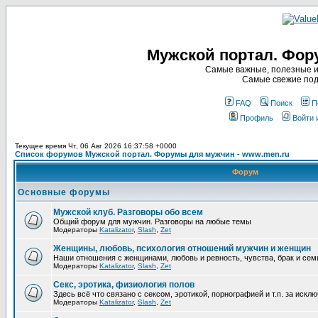
Мужской портал. Фор
Самые важные, полезные и
Самые свежие под
FAQ
Поиск
П
Профиль
Войти 
Текущее время Чт, 06 Авг 2026 16:37:58 +0000
Список форумов Мужской портал. Форумы для мужчин - www.men.ru
Форум
Основные форумы
Мужской клуб. Разговоры обо всем
Общий форум для мужчин. Разговоры на любые темы
Модераторы
Katalizator
,
Slash
,
Zet
Женщины, любовь, психология отношений мужчин и женщин
Наши отношения с женщинами, любовь и ревность, чувства, брак и сем
Модераторы
Katalizator
,
Slash
,
Zet
Секс, эротика, физиология полов
Здесь всё что связано с сексом, эротикой, порнографией и т.п. за иск
Модераторы
Katalizator
,
Slash
,
Zet