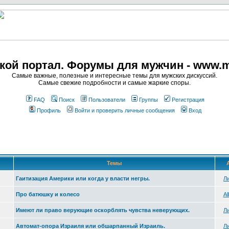
кой портал. Форумы для мужчин - www.m
Самые важные, полезные и интересные темы для мужских дискуссий.
Самые свежие подробности и самые жаркие споры.
FAQ
Поиск
Пользователи
Группы
Регистрация
Профиль
Войти и проверить личные сообщения
Вход
Темы
А
Гаитизация Америки или когда у власти негры.
Л
Про батюшку и колесо
Al
Имеют ли право верующие оскорблять чувства неверующих.
Л
Автомат-опора Израиля или обшарпанный Израиль.
Л