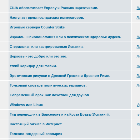
США обеспечивает Европу и Россию наркотиками.
Л
Наступает время солдатских императоров.
Л
Игровые сервера Counter Strike
Израиль: шпионономания или о психическом здоровье иудеев.
Л
Стерильная или кастрированная Испания.
Л
Церковь - это добро или это зло.
Л
Узкий коридор для России.
Л
Эротические рисунки в Древней Греции и Древнем Риме.
Л
Толковый словарь политических терминов.
Л
Современный брак, как лохотнон для даунов
Windows или Linux
А
Гид переводчик в Барселоне и на Коста Брава (Испания).
s
Настоящий бизнес в Интернет
i
Толково-гендерный словарик