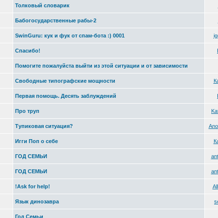
Толковый словарик
Бабогосударственные рабы-2
SwinGuru: кук и фук от спам-бота :) 0001
i
Спасибо!
Помогите пожалуйста выйти из этой ситуации и от зависимости
Свободные типографские мощности
К
Первая помощь. Десять заблуждений
Про труп
Kat
Тупиковая ситуация?
Ano
Игги Поп о себе
К
ГОД СЕМЬИ
an
ГОД СЕМЬИ
an
!Ask for help!
Al
Язык динозавра
s
Год Семьи