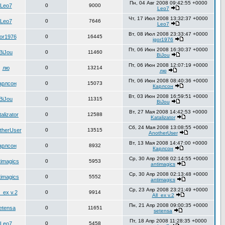
Пн, 04 Авг 2008 09:42:55 +0000
Leo7
0
9000
Leo7
Чт, 17 Июл 2008 13:32:37 +0000
Leo7
0
7646
Leo7
Вт, 08 Июл 2008 23:33:47 +0000
gor1976
0
16445
igor1976
Пт, 06 Июн 2008 16:30:37 +0000
BiJou
0
11460
BiJou
Пт, 06 Июн 2008 12:07:19 +0000
лю
0
13214
лю
Пт, 06 Июн 2008 08:40:36 +0000
арлсон
0
15073
Карлсон
Вт, 03 Июн 2008 16:59:51 +0000
BiJou
0
11315
BiJou
Вт, 27 Мая 2008 14:42:53 +0000
alizator
0
12588
Katalizator
Сб, 24 Мая 2008 13:08:55 +0000
therUser
0
13515
AnotherUser
Вт, 13 Мая 2008 14:47:00 +0000
арлсон
0
8932
Карлсон
Ср, 30 Апр 2008 02:14:55 +0000
timagics
0
5953
antimagics
Ср, 30 Апр 2008 02:13:48 +0000
timagics
0
5552
antimagics
Ср, 23 Апр 2008 23:21:49 +0000
l_ex v.2
0
9914
All_ex v.2
Пн, 21 Апр 2008 09:00:35 +0000
etensa
0
11651
setensa
Пт, 18 Апр 2008 11:28:35 +0000
Leo7
0
5458