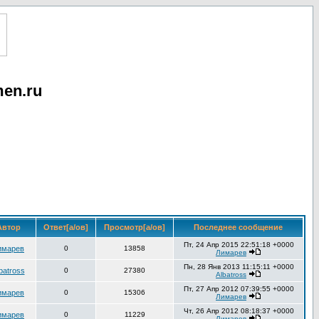
en.ru
втор
Ответ[а/ов]
Просмотр[а/ов]
Последнее сообщение
Пт, 24 Апр 2015 22:51:18 +0000
имарев
0
13858
Лимарев
Пн, 28 Янв 2013 11:15:11 +0000
batross
0
27380
Albatross
Пт, 27 Апр 2012 07:39:55 +0000
имарев
0
15306
Лимарев
Чт, 26 Апр 2012 08:18:37 +0000
имарев
0
11229
Лимарев