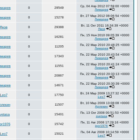
Ср, 04 Апр 2012 07:59:00 +0000
имарев
0
29549
Лимарев
Вт, 27 Мар 2012 08:06:54 +0000
имарев
0
15278
Лимарев
Вт, 11 Окт 2011 16:34:39 +0000
Яков
0
29388
Яков
Пн, 15 Ноя 2010 09:05:39 +0000
имарев
0
16281
Лимарев
Пн, 22 Мар 2010 20:48:25 +0000
имарев
0
11205
Лимарев
Пн, 22 Мар 2010 20:43:54 +0000
имарев
0
17343
Лимарев
Пн, 22 Мар 2010 20:41:24 +0000
имарев
0
11551
Лимарев
Пн, 22 Мар 2010 20:33:13 +0000
имарев
0
20867
Лимарев
Пн, 22 Мар 2010 20:30:39 +0000
имарев
0
14671
Лимарев
Вт, 24 Мар 2009 13:27:32 +0000
Leo7
0
17750
Leo7
Вт, 10 Мар 2009 13:08:08 +0000
рлекин
0
11507
Арлекин
Пн, 13 Окт 2008 00:51:53 +0000
vetasa
0
15401
svetasa
Пн, 11 Авг 2008 17:29:16 +0000
gor1976
0
15742
igor1976
Пн, 04 Авг 2008 10:14:59 +0000
Leo7
0
15021
Leo7