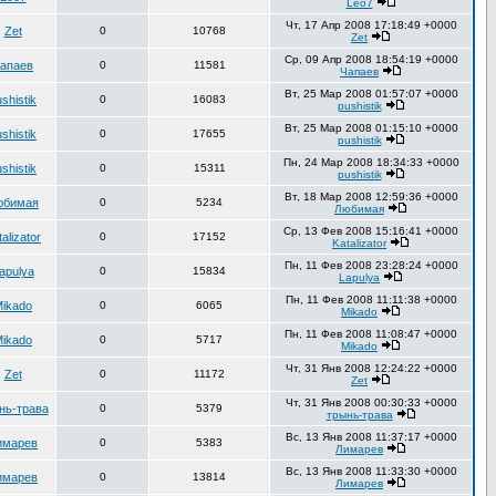
Leo7
Чт, 17 Апр 2008 17:18:49 +0000
Zet
0
10768
Zet
Ср, 09 Апр 2008 18:54:19 +0000
апаев
0
11581
Чапаев
Вт, 25 Мар 2008 01:57:07 +0000
shistik
0
16083
pushistik
Вт, 25 Мар 2008 01:15:10 +0000
shistik
0
17655
pushistik
Пн, 24 Мар 2008 18:34:33 +0000
shistik
0
15311
pushistik
Вт, 18 Мар 2008 12:59:36 +0000
юбимая
0
5234
Любимая
Ср, 13 Фев 2008 15:16:41 +0000
alizator
0
17152
Katalizator
Пн, 11 Фев 2008 23:28:24 +0000
apulya
0
15834
Lapulya
Пн, 11 Фев 2008 11:11:38 +0000
ikado
0
6065
Mikado
Пн, 11 Фев 2008 11:08:47 +0000
ikado
0
5717
Mikado
Чт, 31 Янв 2008 12:24:22 +0000
Zet
0
11172
Zet
Чт, 31 Янв 2008 00:30:33 +0000
нь-трава
0
5379
трынь-трава
Вс, 13 Янв 2008 11:37:17 +0000
имарев
0
5383
Лимарев
Вс, 13 Янв 2008 11:33:30 +0000
имарев
0
13814
Лимарев