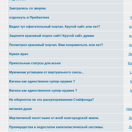
Заигрались со зверем.
отдохнуть в Прибалтике
Ч
Видел тут офигительный портал. Крутой сайт. или нет?
pu
Зацените красивый порно сайт! Крутой сайт. думаю
pu
Посмотрел красивый портал. Вам понравиться. или нет?
pu
Нужен врач
Л
Прикольные статусы для аськи
Kat
Мужчинам уставшим от виртуального секса...
L
Вагина как единственое супер-оружие ?
M
Вагина как единственное супер-оружие ?
M
Не обернется ли это раскупориванием Стабфонда?
метания души
тры
Мертвечиной несет ныне от всей новгородской земли.
Л
Преимущества и недостатки капиталистической систимы.
Л