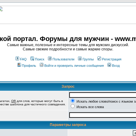
кой портал. Форумы для мужчин - www.m
Самые важные, полезные и интересные темы для мужских дискуссий.
Самые свежие подробности и самые жаркие споры.
FAQ
Поиск
Пользователи
Группы
Регистрация
Профиль
Войти и проверить личные сообщения
Вход
Запрос
ьтатах,
OR
для слов, которые могут быть в
Искать любое слово/поиск с языком 
ачестве шаблона для частичного совпадения.
Искать все слова
Параметры запроса