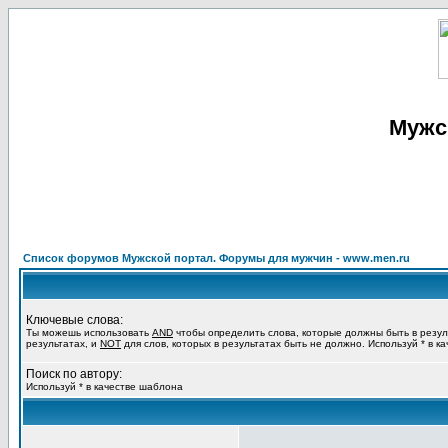
Мужс
Список форумов Мужской портал. Форумы для мужчин - www.men.ru
Ключевые слова:
Ты можешь использовать
AND
чтобы определить слова, которые должны быть в резул
результатах, и
NOT
для слов, которых в результатах быть не должно. Используй * в к
Поиск по автору:
Используй * в качестве шаблона