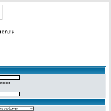
en.ru
запросов