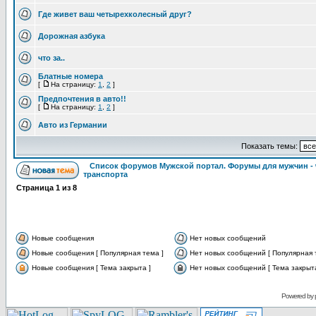
Где живет ваш четырехколесный друг?
Дорожная азбука
что за..
Блатные номера
[
На страницу:
1
,
2
]
Предпочтения в авто!!
[
На страницу:
1
,
2
]
Авто из Германии
Показать темы:
Список форумов Мужской портал. Форумы для мужчин -
транспорта
Страница
1
из
8
Новые сообщения
Нет новых сообщений
Новые сообщения [ Популярная тема ]
Нет новых сообщений [ Популярная 
Новые сообщения [ Тема закрыта ]
Нет новых сообщений [ Тема закрыта
Powered by