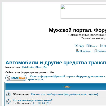
Мужской портал. Фор
Самые важные, полезные и
Самые свежие под
FAQ
Поиск
П
Профиль
Войти 
Автомобили и другие средства транс
Модераторы:
Katalizator
,
Slash
,
Zet
Сейчас этот форум просматривают: Нет
Список форумов Мужской портал. Форумы для мужчин -
транспорта
Темы
Объявление:
Как писать сообщения в форум (полезные советы)
Кто на чем ездит и чего хочет?
[
На страницу:
1
...
23
,
24
,
25
]