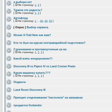
а выбора нет
[
На страницу:
1
,
2
]
Тачила это радость?
[
На страницу:
1
,
2
]
Автофлуд
[
На страницу:
1
...
48
,
49
,
50
]
[ Опрос ]
Выбор сервиса
Nissan X-Trail New как вам?
Кто-то был на курсах контраварийной подготовки?
Страхование и противоугонные ср-ва
[
На страницу:
1
,
2
,
3
]
Какой взять внедорожник?!
Discovery III vs Pajero IV vs Land Cruiser Prado
Какую машинку купить???
[
На страницу:
1
,
2
,
3
]
Поджоги
Land Rover Discovery III
Принцип отщелкивания "пистолета" на заправках
продается Outlander