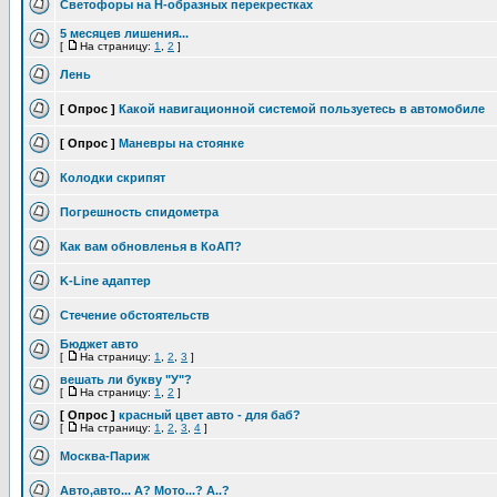
Светофоры на Н-образных перекрестках
5 месяцев лишения...
[
На страницу:
1
,
2
]
Лень
[ Опрос ]
Какой навигационной системой пользуетесь в автомобиле
[ Опрос ]
Маневры на стоянке
Колодки скрипят
Погрешность спидометра
Как вам обновленья в КоАП?
K-Line адаптер
Стечение обстоятельств
Бюджет авто
[
На страницу:
1
,
2
,
3
]
вешать ли букву "У"?
[
На страницу:
1
,
2
]
[ Опрос ]
красный цвет авто - для баб?
[
На страницу:
1
,
2
,
3
,
4
]
Москва-Париж
Авто,авто... А? Мото...? А..?