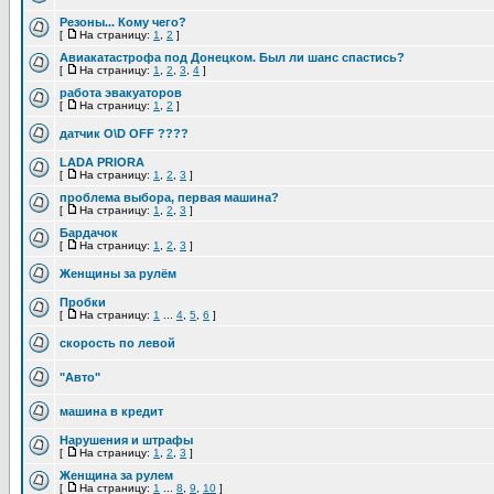
Резоны... Кому чего?
[
На страницу:
1
,
2
]
Авиакатастрофа под Донецком. Был ли шанс спастись?
[
На страницу:
1
,
2
,
3
,
4
]
работа эвакуаторов
[
На страницу:
1
,
2
]
датчик O\D OFF ????
LADA PRIORA
[
На страницу:
1
,
2
,
3
]
проблема выбора, первая машина?
[
На страницу:
1
,
2
,
3
]
Бардачок
[
На страницу:
1
,
2
,
3
]
Женщины за рулём
Пробки
[
На страницу:
1
...
4
,
5
,
6
]
скорость по левой
"Авто"
машина в кредит
Нарушения и штрафы
[
На страницу:
1
,
2
,
3
]
Женщина за рулем
[
На страницу:
1
...
8
,
9
,
10
]