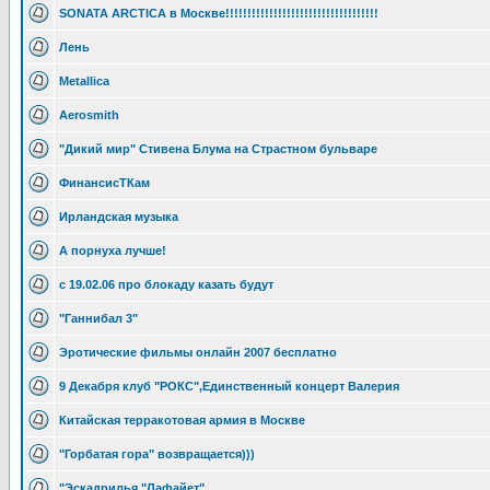
SONATA ARCTICA в Москве!!!!!!!!!!!!!!!!!!!!!!!!!!!!!!!!!!!
Лень
Metallica
Aerosmith
"Дикий мир" Стивена Блума на Страстном бульваре
ФинансисТКам
Ирландская музыка
А порнуха лучше!
с 19.02.06 про блокаду казать будут
"Ганнибал 3"
Эротические фильмы онлайн 2007 бесплатно
9 Декабря клуб "РОКС",Единственный концерт Валерия
Китайская терракотовая армия в Москве
"Горбатая гора" возвращается)))
"Эскадрилья "Лафайет"