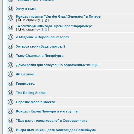
Хочу в театр
Концерт группы "Van der Graaf Generator" в Питере.
[
На страницу:
1
,
2
]
14 сентября 2006 года. Премьера "Парфюмер"
[
На страницу:
1
,
2
]
о Мадонне и Воробьевых горах..
Уотерса кто-нибудь смотрел?
Tracy Chapman в Петербурге
Демократия для сексуально озабоченных женщин.
Фсе в кино!
Гришковец
The Rolling Stones
Depeshe Mode в Москве
Концерт Карла Палмера и его группы
"Еще раз о голом короле" в Современнике
Вчера был на концерте Александра Розенбаума