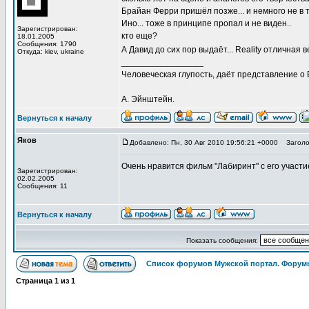
Брайан Ферри пришёл позже... и немного не в 
Ино... тоже в принципе пропал и не виден..
Зарегистрирован:
кто еще?
18.01.2005
Сообщения: 1790
А Давид до сих пор выдаёт... Reality отличная в
Откуда: kiev, ukraine
_________________
Человеческая глупость, даёт представление о
А. Эйнштейн.
Вернуться к началу
Яков
Добавлено: Пн, 30 Авг 2010 19:56:21 +0000
Заголов
Очень нравится фильм "Лабиринт" с его участ
Зарегистрирован:
02.02.2005
Сообщения: 11
Вернуться к началу
Показать сообщения:
Список форумов Мужской портал. Форумы
Страница
1
из
1