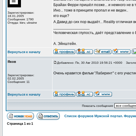
Брайан Ферри пришёл позже... и немного не в 
Ино... тоже в принципе пропал и не виден..
Зарегистрирован:
кто еще?
18.01.2005
Сообщения: 1790
А Давид до сих пор выдаёт... Reality отличная в
Откуда: kiev, ukraine
_________________
Человеческая глупость, даёт представление о
А. Эйнштейн.
Вернуться к началу
Яков
Добавлено: Пн, 30 Авг 2010 19:56:21 +0000
Заголов
Очень нравится фильм "Лабиринт" с его участ
Зарегистрирован:
02.02.2005
Сообщения: 11
Вернуться к началу
Показать сообщения:
Список форумов Мужской портал. Форумы
Страница
1
из
1