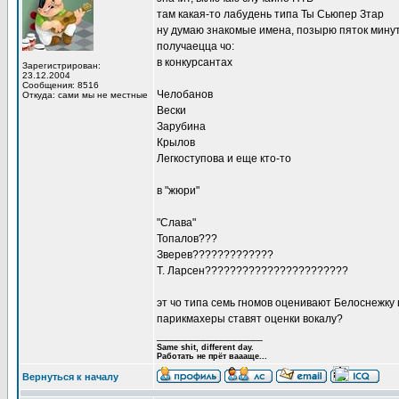
там какая-то лабудень типа Ты Сьюпер Зтар
ну думаю знакомые имена, позырю пяток мину
получаецца чо:
в конкурсантах
Зарегистрирован:
23.12.2004
Сообщения: 8516
Челобанов
Откуда: сами мы не местные
Вески
Зарубина
Крылов
Легкоступова и еще кто-то
в "жюри"
"Слава"
Топалов???
Зверев?????????????
Т. Ларсен???????????????????????
эт чо типа семь гномов оценивают Белоснежку
парикмахеры ставят оценки вокалу?
_________________
Same shit, different day.
Работать не прёт ваааще...
Вернуться к началу