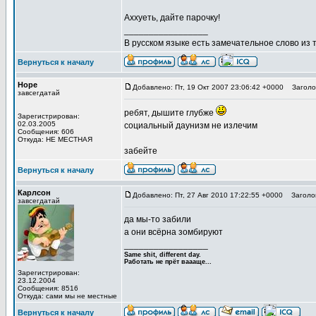
Аххуеть, дайте парочку!
_________________
В русском языке есть замечательное слово из т
Вернуться к началу
Hope
Добавлено: Пт, 19 Окт 2007 23:06:42 +0000
Заголов
завсегдатай
ребят, дышите глубже
Зарегистрирован:
02.03.2005
социальный даунизм не излечим
Сообщения: 606
Откуда: НЕ МЕСТНАЯ
забейте
Вернуться к началу
Карлсон
Добавлено: Пт, 27 Авг 2010 17:22:55 +0000
Заголов
завсегдатай
да мы-то забили
а они всёрна зомбируют
_________________
Same shit, different day.
Работать не прёт ваааще...
Зарегистрирован:
23.12.2004
Сообщения: 8516
Откуда: сами мы не местные
Вернуться к началу