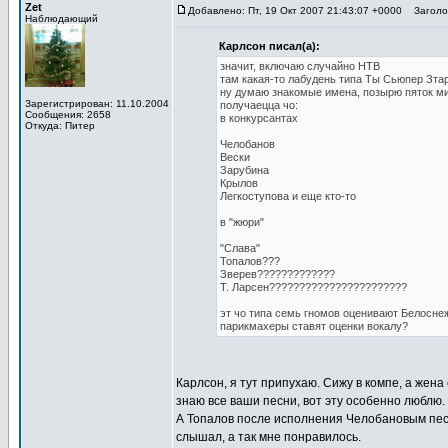
Zet
Добавлено: Пт, 19 Окт 2007 21:43:07 +0000
Заголов
Наблюдающий
Карлсон писал(а):
значит, включаю случайно НТВ
там какая-то лабудень типа Ты Сьюпер Зта
ну думаю знакомые имена, позырю пяток м
Зарегистрирован: 11.10.2004
получаецца чо:
Сообщения: 2658
в конкурсантах
Откуда: Питер
Челобанов
Вески
Зарубина
Крылов
Легкоступова и еще кто-то
в "жюри"
"Слава"
Топалов???
Зверев?????????????
Т. Ларсен???????????????????????
эт чо типа семь гномов оценивают Белосне
парикмахеры ставят оценки вокалу?
Карлсон, я тут припухаю. Сижу в компе, а жена
знаю все ваши песни, вот эту особенно люблю. 
А Топалов после исполнения Челобановым песни
слышал, а так мне понравилось.