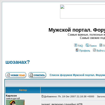
Мужской портал. Фор
Самые важные, полезные и
Самые свежие под
FAQ
Поиск
П
Профиль
Войти 
шозанах?
Список форумов Мужской портал. Форумы
Автор
Карлсон
Добавлено: Пт, 19 Окт 2007 21:16:38 +0000
Заголов
завсегдатай
значит, включаю случайно НТВ