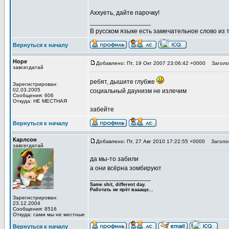
Аххуеть, дайте парочку!
_________________
В русском языке есть замечательное слово из т
Вернуться к началу
Hope
Добавлено: Пт, 19 Окт 2007 23:06:42 +0000
Заголов
завсегдатай
ребят, дышите глубже
Зарегистрирован:
02.03.2005
социальный даунизм не излечим
Сообщения: 606
Откуда: НЕ МЕСТНАЯ
забейте
Вернуться к началу
Карлсон
Добавлено: Пт, 27 Авг 2010 17:22:55 +0000
Заголов
завсегдатай
да мы-то забили
а они всёрна зомбируют
_________________
Same shit, different day.
Работать не прёт ваааще...
Зарегистрирован:
23.12.2004
Сообщения: 8516
Откуда: сами мы не местные
Вернуться к началу