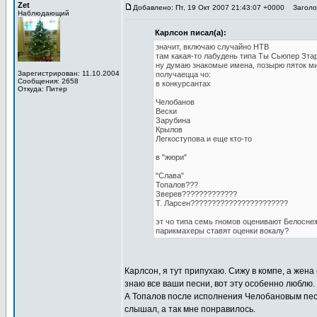
Zet
Добавлено: Пт, 19 Окт 2007 21:43:07 +0000
Заголов
Наблюдающий
Карлсон писал(а):
значит, включаю случайно НТВ
там какая-то лабудень типа Ты Сьюпер Зта
ну думаю знакомые имена, позырю пяток м
Зарегистрирован: 11.10.2004
получаецца чо:
Сообщения: 2658
в конкурсантах
Откуда: Питер
Челобанов
Вески
Зарубина
Крылов
Легкоступова и еще кто-то
в "жюри"
"Слава"
Топалов???
Зверев?????????????
Т. Ларсен???????????????????????
эт чо типа семь гномов оценивают Белосне
парикмахеры ставят оценки вокалу?
Карлсон, я тут припухаю. Сижу в компе, а жена
знаю все ваши песни, вот эту особенно люблю. 
А Топалов после исполнения Челобановым песни
слышал, а так мне понравилось.