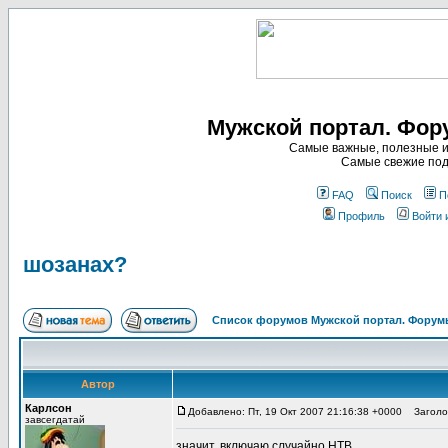
Мужской портал. Фор
Самые важные, полезные и
Самые свежие под
FAQ
Поиск
П
Профиль
Войти 
шозанах?
Список форумов Мужской портал. Форумы
Автор
Карлсон
Добавлено: Пт, 19 Окт 2007 21:16:38 +0000
Заголов
завсегдатай
значит, включаю случайно НТВ