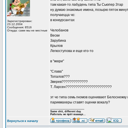
там какая-то лабудень типа Ты Сьюпер Зтар
ну думаю знакомые имена, позырю пяток мину
получаецца чо:
в конкурсантах
Зарегистрирован:
23.12.2004
Сообщения: 8516
Челобанов
Откуда: сами мы не местные
Вески
Зарубина
Крылов
Легкоступова и еще кто-то
в "жюри"
"Слава"
Топалов???
Зверев?????????????
Т. Ларсен???????????????????????
эт чо типа семь гномов оценивают Белоснежку
парикмахеры ставят оценки вокалу?
_________________
Same shit, different day.
Работать не прёт ваааще...
Вернуться к началу