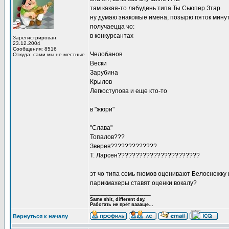
там какая-то лабудень типа Ты Сьюпер Зтар
ну думаю знакомые имена, позырю пяток мину
получаецца чо:
в конкурсантах
Зарегистрирован:
23.12.2004
Сообщения: 8516
Челобанов
Откуда: сами мы не местные
Вески
Зарубина
Крылов
Легкоступова и еще кто-то
в "жюри"
"Слава"
Топалов???
Зверев?????????????
Т. Ларсен???????????????????????
эт чо типа семь гномов оценивают Белоснежку
парикмахеры ставят оценки вокалу?
_________________
Same shit, different day.
Работать не прёт ваааще...
Вернуться к началу