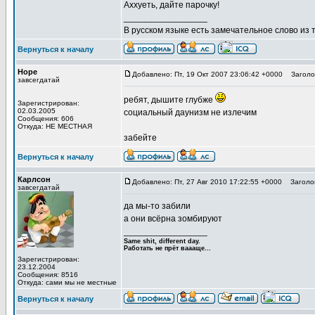
Аххуеть, дайте парочку!
_________________
В русском языке есть замечательное слово из т
Вернуться к началу
Hope
Добавлено: Пт, 19 Окт 2007 23:06:42 +0000
Заголов
завсегдатай
ребят, дышите глубже
Зарегистрирован:
02.03.2005
социальный даунизм не излечим
Сообщения: 606
Откуда: НЕ МЕСТНАЯ
забейте
Вернуться к началу
Карлсон
Добавлено: Пт, 27 Авг 2010 17:22:55 +0000
Заголов
завсегдатай
да мы-то забили
а они всёрна зомбируют
_________________
Same shit, different day.
Работать не прёт ваааще...
Зарегистрирован:
23.12.2004
Сообщения: 8516
Откуда: сами мы не местные
Вернуться к началу