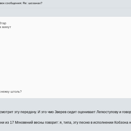
ок сообщения: Re: шозанах?
Зтар
к минут
снежку штоль?
 смотрит эту передачу. И это чмо Зверев сидит оценивает Легкоступову и гово
 из 17 Мгновений весны говорит: я, типа, эту песню в исполнении Кобзона н