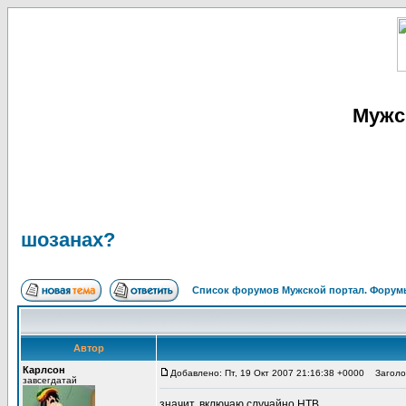
Мужс
шозанах?
Список форумов Мужской портал. Форумы
Автор
Карлсон
Добавлено: Пт, 19 Окт 2007 21:16:38 +0000
Заголов
завсегдатай
значит, включаю случайно НТВ