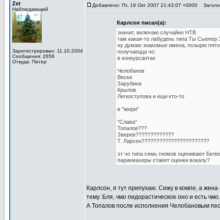
Zet
Добавлено: Пт, 19 Окт 2007 21:43:07 +0000
Заголов
Наблюдающий
Карлсон писал(а):
значит, включаю случайно НТВ
там какая-то лабудень типа Ты Сьюпер 
ну думаю знакомые имена, позырю пято
Зарегистрирован: 11.10.2004
получаецца чо:
Сообщения: 2658
в конкурсантах
Откуда: Питер
Челобанов
Вески
Зарубина
Крылов
Легкоступова и еще кто-то
в "жюри"
"Слава"
Топалов???
Зверев?????????????
Т. Ларсен???????????????????????
эт чо типа семь гномов оценивают Бело
парикмахеры ставят оценки вокалу?
Карлсон, я тут припухаю. Сижу в компе, а жена
тему. Бля, чмо пидорастическое оно и есть чмо.
А Топалов после исполнения Челобановым песни