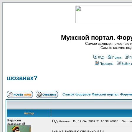
Мужской портал. Фор
Самые важные, полезные и
Самые свежие под
FAQ
Поиск
П
Профиль
Войти 
шозанах?
Список форумов Мужской портал. Форумы
Автор
Карлсон
Добавлено: Пт, 19 Окт 2007 21:16:38 +0000
Заголов
завсегдатай
значит, включаю случайно НТВ