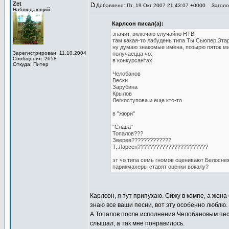
Zet
Добавлено: Пт, 19 Окт 2007 21:43:07 +0000
Заголов
Наблюдающий
Карлсон писал(а):
значит, включаю случайно НТВ
там какая-то лабудень типа Ты Сьюпер Зта
ну думаю знакомые имена, позырю пяток м
Зарегистрирован: 11.10.2004
получаецца чо:
Сообщения: 2658
в конкурсантах
Откуда: Питер
Челобанов
Вески
Зарубина
Крылов
Легкоступова и еще кто-то
в "жюри"
"Слава"
Топалов???
Зверев?????????????
Т. Ларсен???????????????????????
эт чо типа семь гномов оценивают Белосне
парикмахеры ставят оценки вокалу?
Карлсон, я тут припухаю. Сижу в компе, а жена
знаю все ваши песни, вот эту особенно люблю. 
А Топалов после исполнения Челобановым песни
слышал, а так мне понравилось.