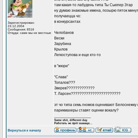
там какая-то лабудень типа Ты Сьюпер Зтар
ну думаю знакомые имена, позырю пяток мину
получаецца чо:
в конкурсантах
Зарегистрирован:
23.12.2004
Сообщения: 8516
Челобанов
Откуда: сами мы не местные
Вески
Зарубина
Крылов
Легкоступова и еще кто-то
в "жюри"
"Слава"
Топалов???
Зверев?????????????
Т. Ларсен???????????????????????
эт чо типа семь гномов оценивают Белоснежку
парикмахеры ставят оценки вокалу?
_________________
Same shit, different day.
Работать не прёт ваааще...
Вернуться к началу