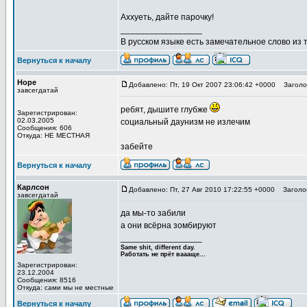
Аххуеть, дайте парочку!
_________________
В русском языке есть замечательное слово из т
Вернуться к началу
Hope
Добавлено: Пт, 19 Окт 2007 23:06:42 +0000
Заголов
завсегдатай
ребят, дышите глубже
Зарегистрирован:
02.03.2005
социальный даунизм не излечим
Сообщения: 606
Откуда: НЕ МЕСТНАЯ
забейте
Вернуться к началу
Карлсон
Добавлено: Пт, 27 Авг 2010 17:22:55 +0000
Заголов
завсегдатай
да мы-то забили
а они всёрна зомбируют
_________________
Same shit, different day.
Работать не прёт ваааще...
Зарегистрирован:
23.12.2004
Сообщения: 8516
Откуда: сами мы не местные
Вернуться к началу