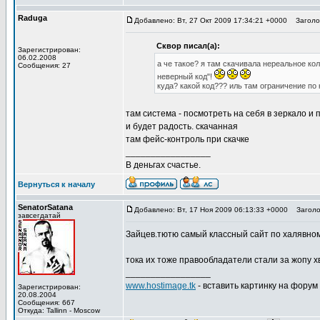
Raduga
Добавлено: Вт, 27 Окт 2009 17:34:21 +0000
Заголов
Сквор писал(а):
Зарегистрирован:
06.02.2008
а че такое? я там скачивала нереальное ко
Сообщения: 27
неверный код"!
куда? какой код??? иль там ограничение по
там система - посмотреть на себя в зеркало и 
и будет радость. скачанная
там фейс-контроль при скачке
_________________
В деньгах счастье.
Вернуться к началу
SenatorSatana
Добавлено: Вт, 17 Ноя 2009 06:13:33 +0000
Заголов
завсегдатай
Зайцев.тютю самый классный сайт по халявному
тока их тоже правообладатели стали за жопу хва
_________________
www.hostimage.tk
- вставить картинку на форум
Зарегистрирован:
20.08.2004
Сообщения: 667
Откуда: Tallinn - Moscow