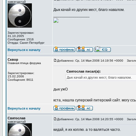
завсегдатай
Дык качай из других мест, благо навалом.
_________________
Зарегистрирован:
31.10.2005
Сообщения: 1516
Откуда: Санкт-Петербург
Вернуться к началу
Сквор
Добавлено: Ср, 14 Мая 2008 14:19:56 +0000
Заголо
Главная птица форума
Святослав писал(а):
Зарегистрирован:
15.02.2006
Дык качай из других мест, благо навалом.
Сообщения: 8611
дык ужО
кста, нашла суперский питерский сайт. могу ссы
Вернуться к началу
Святослав
Добавлено: Ср, 14 Мая 2008 14:20:55 +0000
Заголо
завсегдатай
кидай, я их коплю. а то валяться часто.
_________________