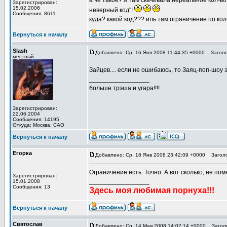
а че такое? я там скачивала нереальное кол-в
Зарегистрирован:
15.02.2006
неверный код"!
Сообщения: 8611
куда? какой код??? иль там ограничение по ко
Вернуться к началу
Slash
Добавлено: Ср, 16 Янв 2008 11:44:35 +0000
Заголо
местный
Зайцев.... если не ошибаюсь, то Заяц-поп-шоу эт
_________________
больше трэша и угара!!!!
Зарегистрирован:
22.06.2004
Сообщения: 14195
Откуда: Москва, САО
Вернуться к началу
Егорка
Добавлено: Ср, 16 Янв 2008 23:42:09 +0000
Заголо
Ограничение есть. Точно. А вот сколько, не пом
Зарегистрирован:
_________________
15.01.2008
Сообщения: 13
Здесь моя любимая порнуха!!!
Вернуться к началу
Святослав
Добавлено: Ср, 14 Мая 2008 14:02:14 +0000
Заголо