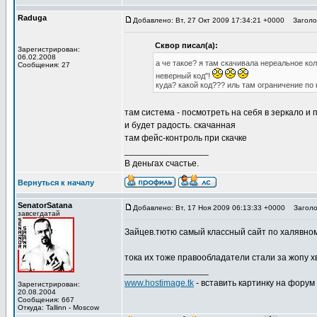
Raduga
Добавлено: Вт, 27 Окт 2009 17:34:21 +0000
Заголов
Сквор писал(а):
Зарегистрирован:
06.02.2008
а че такое? я там скачивала нереальное ко
Сообщения: 27
неверный код"!
куда? какой код??? иль там ограничение по
там система - посмотреть на себя в зеркало и 
и будет радость. скачанная
там фейс-контроль при скачке
_________________
В деньгах счастье.
Вернуться к началу
SenatorSatana
Добавлено: Вт, 17 Ноя 2009 06:13:33 +0000
Заголов
завсегдатай
Зайцев.тютю самый классный сайт по халявному
тока их тоже правообладатели стали за жопу хва
_________________
www.hostimage.tk
- вставить картинку на форум
Зарегистрирован:
20.08.2004
Сообщения: 667
Откуда: Tallinn - Moscow