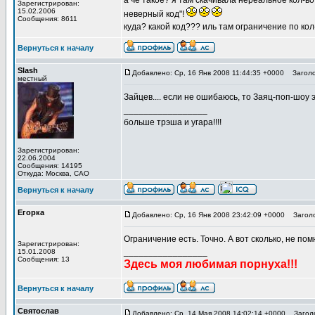
а че такое? я там скачивала нереальное кол-в
Зарегистрирован:
15.02.2006
неверный код"!
Сообщения: 8611
куда? какой код??? иль там ограничение по ко
Вернуться к началу
Slash
Добавлено: Ср, 16 Янв 2008 11:44:35 +0000
Заголо
местный
Зайцев.... если не ошибаюсь, то Заяц-поп-шоу эт
_________________
больше трэша и угара!!!!
Зарегистрирован:
22.06.2004
Сообщения: 14195
Откуда: Москва, САО
Вернуться к началу
Егорка
Добавлено: Ср, 16 Янв 2008 23:42:09 +0000
Заголо
Ограничение есть. Точно. А вот сколько, не пом
Зарегистрирован:
_________________
15.01.2008
Сообщения: 13
Здесь моя любимая порнуха!!!
Вернуться к началу
Святослав
Добавлено: Ср, 14 Мая 2008 14:02:14 +0000
Заголо