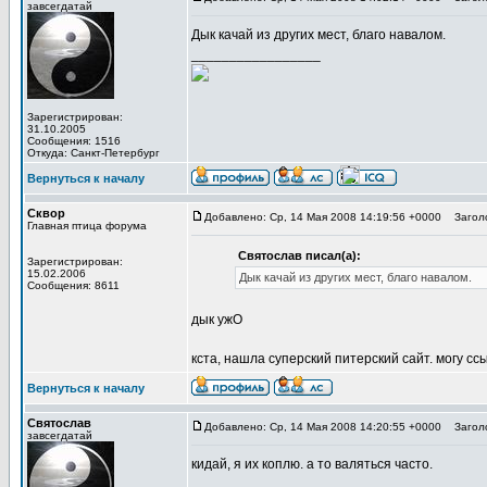
завсегдатай
Дык качай из других мест, благо навалом.
_________________
Зарегистрирован:
31.10.2005
Сообщения: 1516
Откуда: Санкт-Петербург
Вернуться к началу
Сквор
Добавлено: Ср, 14 Мая 2008 14:19:56 +0000
Заголо
Главная птица форума
Святослав писал(а):
Зарегистрирован:
15.02.2006
Дык качай из других мест, благо навалом.
Сообщения: 8611
дык ужО
кста, нашла суперский питерский сайт. могу ссы
Вернуться к началу
Святослав
Добавлено: Ср, 14 Мая 2008 14:20:55 +0000
Заголо
завсегдатай
кидай, я их коплю. а то валяться часто.
_________________