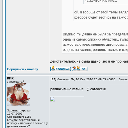
на желтой Калине...
ой, я вообще от этой темы валял
которое будет вестись на такую
Видимо, ты давно не была за пределами
одна из самых ближних областей.. туль
искусства отечественного автопрома, а
ездить на калине, регионы только и вед
действительно, не была давно...но я не про ка
Вернуться к началу
КИR
Добавлено: Пт, 10 Сен 2010 20:49:55 +0000
Заголо
завсегдатай
равносильно калине... )) согласен!
_________________
Зарегистрирован:
19.07.2005
Сообщения: 1183
Откуда: берется пыль и
почему у мальчиков пенис,а у
девочек вагина?