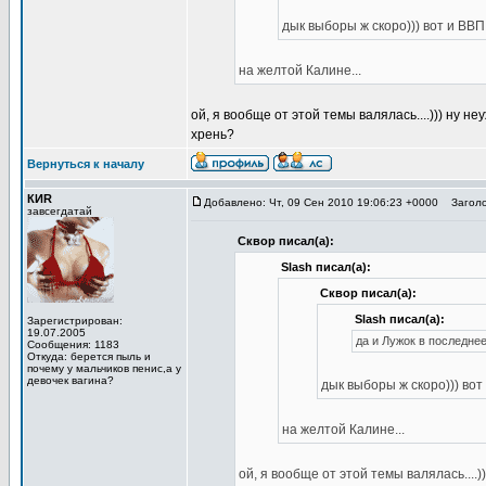
дык выборы ж скоро))) вот и ВВП
на желтой Калине...
ой, я вообще от этой темы валялась....))) ну 
хрень?
Вернуться к началу
КИR
Добавлено: Чт, 09 Сен 2010 19:06:23 +0000
Заголо
завсегдатай
Сквор писал(а):
Slash писал(а):
Сквор писал(а):
Slash писал(а):
Зарегистрирован:
19.07.2005
да и Лужок в последне
Сообщения: 1183
Откуда: берется пыль и
почему у мальчиков пенис,а у
девочек вагина?
дык выборы ж скоро))) вот
на желтой Калине...
ой, я вообще от этой темы валялась....