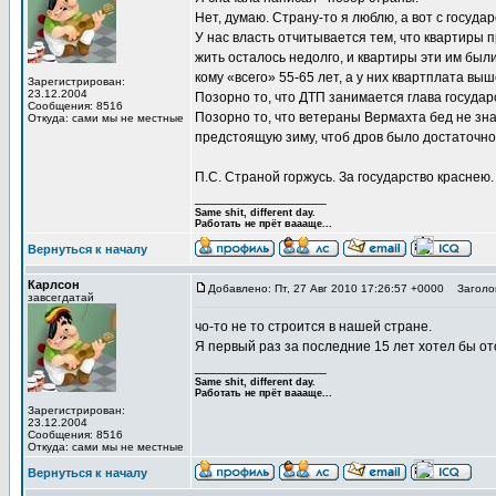
Нет, думаю. Страну-то я люблю, а вот с госуда
У нас власть отчитывается тем, что квартиры
жить осталось недолго, и квартиры эти им были
кому «всего» 55-65 лет, а у них квартплата вы
Зарегистрирован:
23.12.2004
Позорно то, что ДТП занимается глава госуда
Сообщения: 8516
Позорно то, что ветераны Вермахта бед не зна
Откуда: сами мы не местные
предстоящую зиму, чтоб дров было достаточно
П.С. Страной горжусь. За государство краснею.
_________________
Same shit, different day.
Работать не прёт ваааще...
Вернуться к началу
Карлсон
Добавлено: Пт, 27 Авг 2010 17:26:57 +0000
Заголов
завсегдатай
чо-то не то строится в нашей стране.
Я первый раз за последние 15 лет хотел бы от
_________________
Same shit, different day.
Работать не прёт ваааще...
Зарегистрирован:
23.12.2004
Сообщения: 8516
Откуда: сами мы не местные
Вернуться к началу