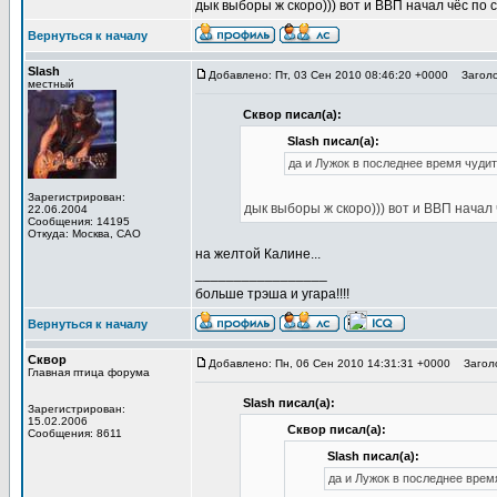
дык выборы ж скоро))) вот и ВВП начал чёс по 
Вернуться к началу
Slash
Добавлено: Пт, 03 Сен 2010 08:46:20 +0000
Заголо
местный
Сквор писал(а):
Slash писал(а):
да и Лужок в последнее время чудит
Зарегистрирован:
дык выборы ж скоро))) вот и ВВП начал 
22.06.2004
Сообщения: 14195
Откуда: Москва, САО
на желтой Калине...
_________________
больше трэша и угара!!!!
Вернуться к началу
Сквор
Добавлено: Пн, 06 Сен 2010 14:31:31 +0000
Заголо
Главная птица форума
Slash писал(а):
Зарегистрирован:
15.02.2006
Сквор писал(а):
Сообщения: 8611
Slash писал(а):
да и Лужок в последнее врем