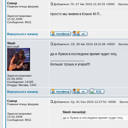
Сквор
Добавлено: Пт, 27 Авг 2010 21:20:25 +0000
Заголов
Главная птица форума
просто мы живем в Клане М-П...
Зарегистрирован:
15.02.2006
Сообщения: 8611
Вернуться к началу
Slash
Добавлено: Сб, 28 Авг 2010 19:11:06 +0000
Заголов
местный
да и Лужок в последнее время чудит ппц
_________________
больше трэша и угара!!!!
Зарегистрирован:
22.06.2004
Сообщения: 14195
Откуда: Москва, САО
Вернуться к началу
Сквор
Добавлено: Ср, 01 Сен 2010 12:27:51 +0000
Заголо
Главная птица форума
Slash писал(а):
Зарегистрирован:
15.02.2006
да и Лужок в последнее время чудит ппц
Сообщения: 8611