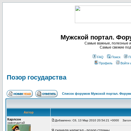
Мужской портал. Фор
Самые важные, полезные и
Самые свежие под
FAQ
Поиск
П
Профиль
Войти 
Позор государства
Список форумов Мужской портал. Форумы
Автор
Карлсон
Добавлено: Сб, 13 Мар 2010 20:54:21 +0000
Заголо
завсегдатай
Я сначала написал - позор страны.