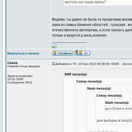
вестись на такую хрень?
Видимо, ты давно не была за пределами москвы
одна из самых ближних областей.. тульская.. в
отечественного автопрома, а если заехать дал
только и ведутся,а жаль,конечно
_________________
Вернуться к началу
Сквор
Добавлено: Пт, 10 Сен 2010 09:38:59 +0000
Заголо
Главная птица форума
КИR писал(а):
Зарегистрирован:
15.02.2006
Сквор писал(а):
Сообщения: 8611
Slash писал(а):
Сквор писал(а):
Slash писал(а):
да и Лужок в пос
дык выборы ж скоро))